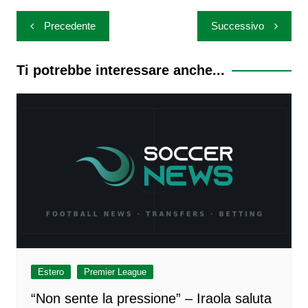
Navigazione
Precedente
Successivo
articoli
Ti potrebbe interessare anche...
Estero
Premier League
“Non sente la pressione” – Iraola saluta