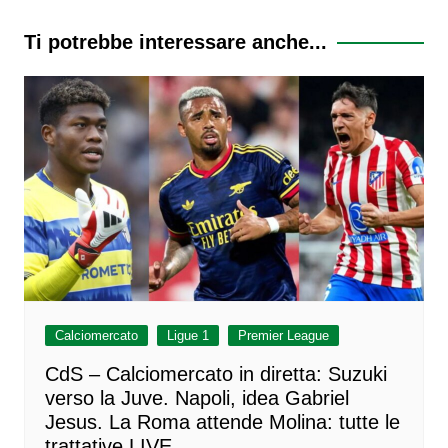
articoli
d
a
Ti potrebbe interessare anche...
)
Calciomercato
Ligue 1
Premier League
CdS – Calciomercato in diretta: Suzuki
verso la Juve. Napoli, idea Gabriel
Jesus. La Roma attende Molina: tutte le
trattative LIVE