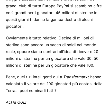
c
grandi club di tutta Europa PayPal si scambino cifre
h
così grandi per i giocatori. 45 milioni di sterline in
e
questi giorni ti danno la gamba destra di alcuni
d
giocatori…
a
)
Ovviamente è tutto relativo. Decine di milioni di
sterline sono ancora un sacco di soldi nel mondo
reale, eppure siamo contrari all’idea di ricevere 20
milioni di sterline per un giocatore che vale 30, 50
milioni di sterline per un giocatore che vale 100.
(
Bene, quei tizi intelligenti qui a
Transfermarkt
hanno
s
calcolato il valore dei 100 giocatori più costosi della
i
Terra… puoi nominarli tutti?
a
ALTRI QUIZ
p