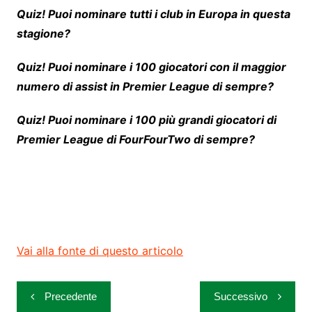
r
Quiz! Puoi nominare tutti i club in Europa in questa
e
stagione?
i
n
Quiz! Puoi nominare i 100 giocatori con il maggior
u
numero di assist in Premier League di sempre?
n
Quiz! Puoi nominare i 100 più grandi giocatori di
a
Premier League di FourFourTwo di sempre?
n
u
o
v
a
s
Vai alla fonte di questo articolo
c
h
Navigazione
Precedente
Successivo
e