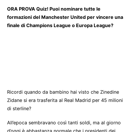
i
ORA PROVA
Quiz! Puoi nominare tutte le
a
formazioni del Manchester United per vincere una
p
finale di Champions League o Europa League?
r
e
i
n
u
n
a
n
Ricordi quando da bambino hai visto che Zinedine
u
Zidane si era trasferita al Real Madrid per 45 milioni
o
di sterline?
v
a
All’epoca sembravano così tanti soldi, ma al giorno
s
d’oggi è abbastanza normale che i presidenti dei