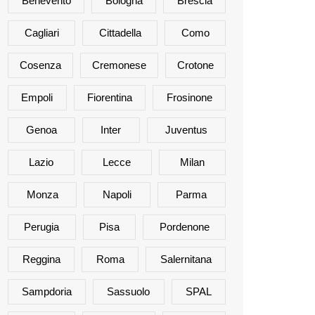
Benevento
Bologna
Brescia
Cagliari
Cittadella
Como
Cosenza
Cremonese
Crotone
Empoli
Fiorentina
Frosinone
Genoa
Inter
Juventus
Lazio
Lecce
Milan
Monza
Napoli
Parma
Perugia
Pisa
Pordenone
Reggina
Roma
Salernitana
Sampdoria
Sassuolo
SPAL