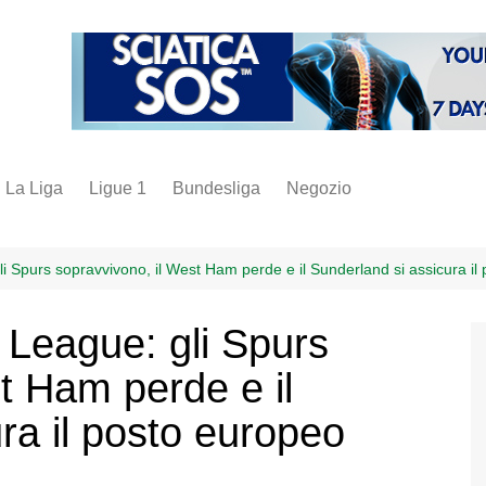
La Liga
Ligue 1
Bundesliga
Negozio
juve
inter
 Spurs sopravvivono, il West Ham perde e il Sunderland si assicura il
milan
League: gli Spurs
napoli
t Ham perde e il
vintage
fantacalcio
ra il posto europeo