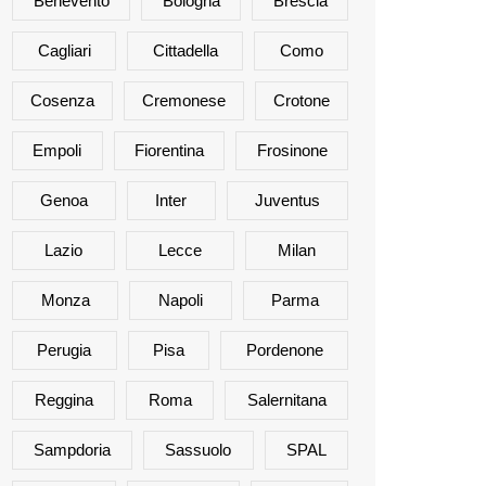
Benevento
Bologna
Brescia
Cagliari
Cittadella
Como
Cosenza
Cremonese
Crotone
Empoli
Fiorentina
Frosinone
Genoa
Inter
Juventus
Lazio
Lecce
Milan
Monza
Napoli
Parma
Perugia
Pisa
Pordenone
Reggina
Roma
Salernitana
Sampdoria
Sassuolo
SPAL