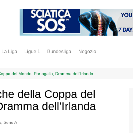
La Liga
Ligue 1
Bundesliga
Negozio
juve
inter
la Coppa del Mondo: Portogallo, Dramma dell’Irlanda
milan
fiche della Coppa del
napoli
Dramma dell’Irlanda
vintage
fantacalcio
o
,
Serie A