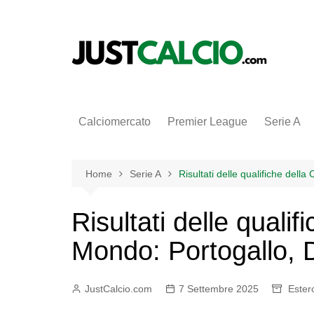
Salta
al
contenuto
Calciomercato
Premier League
Serie A
Home
Serie A
Risultati delle qualifiche del
Risultati delle quali
Mondo: Portogallo, 
JustCalcio.com
7 Settembre 2025
Ester