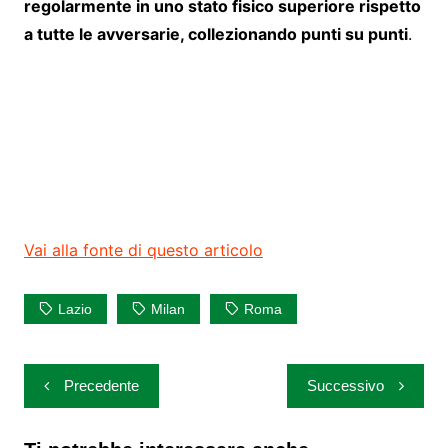
regolarmente in uno stato fisico superiore rispetto
a tutte le avversarie, collezionando punti su punti
.
Vai alla fonte di questo articolo
Lazio
Milan
Roma
Navigazione
Precedente
Successivo
articoli