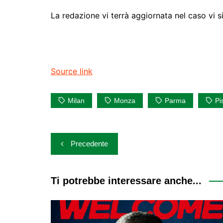
La redazione vi terrà aggiornata nel caso vi s
Source link
Milan
Monza
Parma
Pi
Navigazione
Precedente
articoli
Ti potrebbe interessare anche...