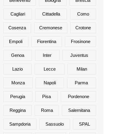
Benevento
Bologna
Brescia
Cagliari
Cittadella
Como
Cosenza
Cremonese
Crotone
Empoli
Fiorentina
Frosinone
Genoa
Inter
Juventus
Lazio
Lecce
Milan
Monza
Napoli
Parma
Perugia
Pisa
Pordenone
Reggina
Roma
Salernitana
Sampdoria
Sassuolo
SPAL