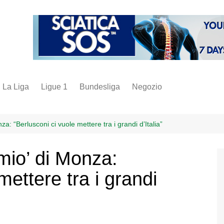
La Liga
Ligue 1
Bundesliga
Negozio
juve
inter
za: “Berlusconi ci vuole mettere tra i grandi d’Italia”
milan
emio’ di Monza:
napoli
mettere tra i grandi
vintage
fantacalcio