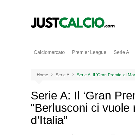
Salta
al
contenuto
Calciomercato
Premier League
Serie A
Home
Serie A
Serie A: Il ‘Gran Premio’ di Mon
Serie A: Il ‘Gran Pr
“Berlusconi ci vuole 
d’Italia”