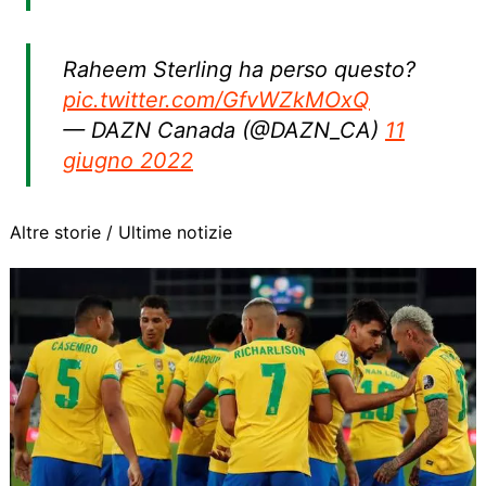
Raheem Sterling ha perso questo?
pic.twitter.com/GfvWZkMOxQ
— DAZN Canada (@DAZN_CA)
11
giugno 2022
Altre storie /
Ultime notizie