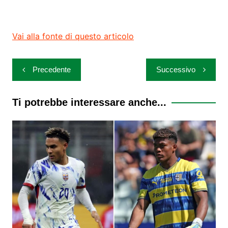
Vai alla fonte di questo articolo
Navigazione
Precedente
Successivo
articoli
Ti potrebbe interessare anche...