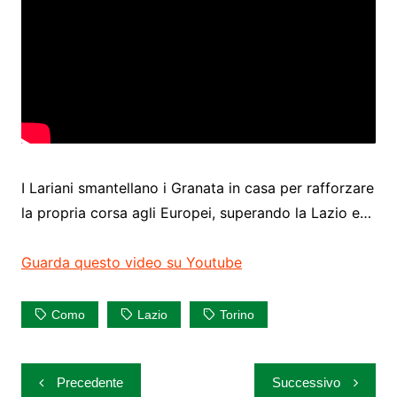
I Lariani smantellano i Granata in casa per rafforzare
la propria corsa agli Europei, superando la Lazio e…
Guarda questo video su Youtube
Como
Lazio
Torino
Navigazione
Precedente
Successivo