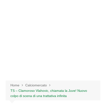
Salta
al
contenuto
Home
Calciomercato
TS – Clamoroso Vlahovic, chiamata la Juve! Nuovo
colpo di scena di una trattativa infinita