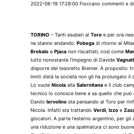
2022-06-19 17:28:00 Fioccano commenti e disc
TORINO
– Tanti esuberi al
Toro
e per ora ness
ne stanno andando:
Pobega
di ritorno al Mila
Brekalo
e
Pjaca
non riscattati, così come
Man
tutto nonostante l’impegno di Davide
Vagnati
disporre del tesoretto Bremer. A proposito: tr
limiti d’età la società non gli ha prolungato il
Lo vuole
Nicola
alla
Salernitana
e il club cam
tecnico lo conosce bene e sa quello che può da
Danilo
Iervolino
sta pensando al Toro per rinf
Nicola. Infatti sta trattando
Verdi
,
Izzo
e
Zaz
giocatori. A parte l’esterno argentino, per gli 
una riduzione e una spalmatura ci sono buone 