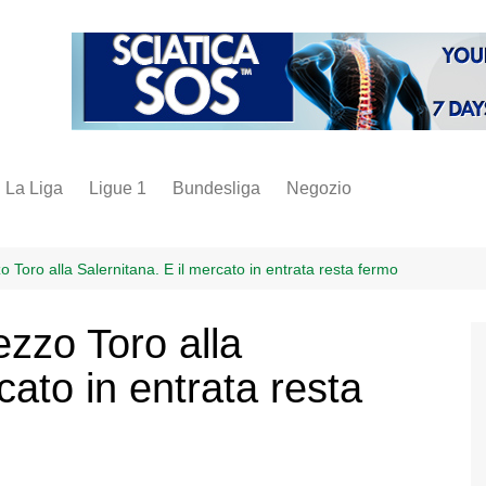
La Liga
Ligue 1
Bundesliga
Negozio
juve
inter
 Toro alla Salernitana. E il mercato in entrata resta fermo
milan
zzo Toro alla
napoli
cato in entrata resta
vintage
fantacalcio