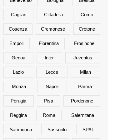
Benevento
Bologna
Brescia
Cagliari
Cittadella
Como
Cosenza
Cremonese
Crotone
Empoli
Fiorentina
Frosinone
Genoa
Inter
Juventus
Lazio
Lecce
Milan
Monza
Napoli
Parma
Perugia
Pisa
Pordenone
Reggina
Roma
Salernitana
Sampdoria
Sassuolo
SPAL