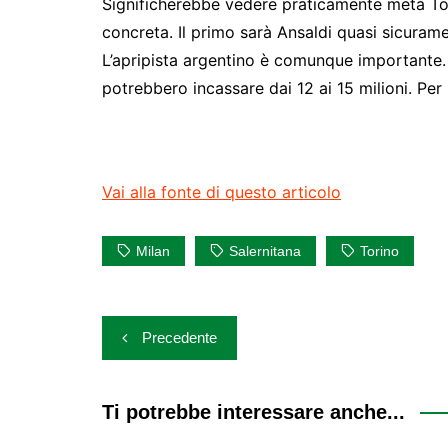
Significherebbe vedere praticamente metà Tor
concreta. Il primo sarà Ansaldi quasi sicurame
L’apripista argentino è comunque importante. E
potrebbero incassare dai 12 ai 15 milioni. Pe
Vai alla fonte di questo articolo
Milan
Salernitana
Torino
Navigazione
Precedente
articoli
Ti potrebbe interessare anche...