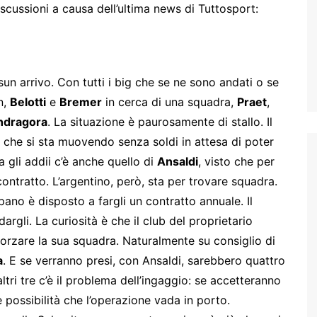
ussioni a causa dell’ultima news di Tuttosport:
un arrivo. Con tutti i big che se ne sono andati o se
n,
Belotti
e
Bremer
in cerca di una squadra,
Praet
,
dragora
. La situazione è paurosamente di stallo. Il
che si sta muovendo senza soldi in attesa di poter
a gli addii c’è anche quello di
Ansaldi
, visto che per
 contratto. L’argentino, però, sta per trovare squadra.
pano è disposto a fargli un contratto annuale. Il
rgli. La curiosità è che il club del proprietario
orzare la sua squadra. Naturalmente su consiglio di
a
. E se verranno presi, con Ansaldi, sarebbero quattro
altri tre c’è il problema dell’ingaggio: se accetteranno
possibilità che l’operazione vada in porto.