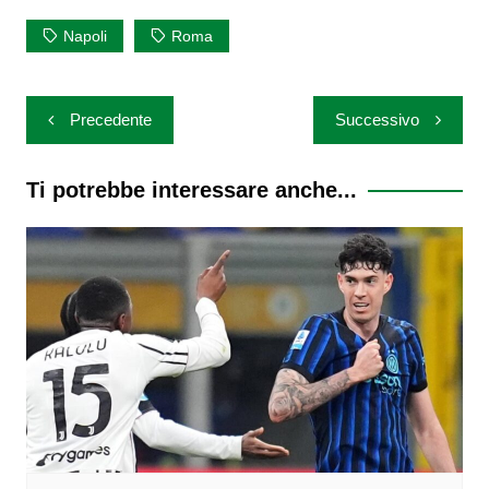
Napoli
Roma
Navigazione
Precedente
Successivo
articoli
Ti potrebbe interessare anche...