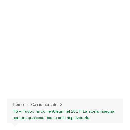
Salta
al
contenuto
Home
Calciomercato
TS – Tudor, fai come Allegri nel 2017! La storia insegna
sempre qualcosa: basta solo rispolverarla