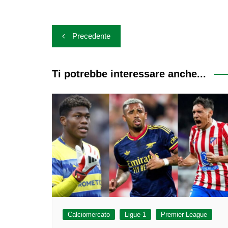
Navigazione
Precedente
articoli
Ti potrebbe interessare anche...
Calciomercato
Ligue 1
Premier League