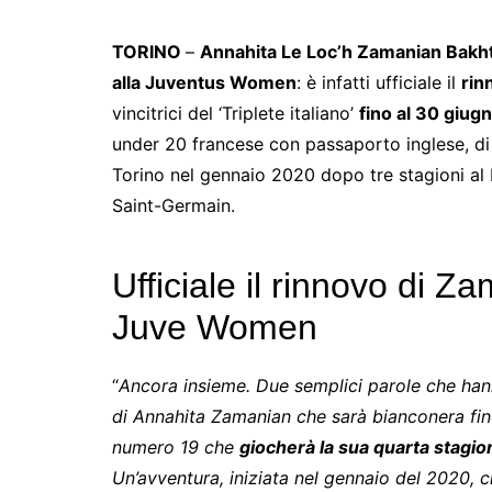
TORINO
–
Annahita Le Loc’h Zamanian Bakht
alla Juventus Women
: è infatti ufficiale il
rin
vincitrici del ‘Triplete italiano’
fino al 30 giug
under 20 francese con passaporto inglese, di o
Torino nel gennaio 2020 dopo tre stagioni a
Saint-Germain.
Ufficiale il rinnovo di Z
Juve Women
“
Ancora insieme. Due semplici parole che hann
di Annahita Zamanian che sarà bianconera fino
numero 19 che
giocherà la sua quarta stagi
Un’avventura, iniziata nel gennaio del 2020, c