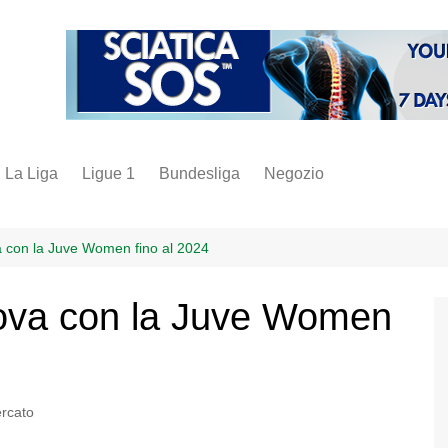
La Liga
Ligue 1
Bundesliga
Negozio
juve
inter
 con la Juve Women fino al 2024
milan
ova con la Juve Women
napoli
vintage
fantacalcio
rcato