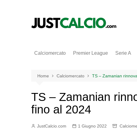
Salta
al
contenuto
Calciomercato
Premier League
Serie A
Home
Calciomercato
TS – Zamanian rinnova
TS – Zamanian rinn
fino al 2024
JustCalcio.com
1 Giugno 2022
Calciome