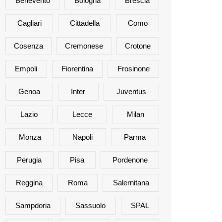
Benevento
Bologna
Brescia
Cagliari
Cittadella
Como
Cosenza
Cremonese
Crotone
Empoli
Fiorentina
Frosinone
Genoa
Inter
Juventus
Lazio
Lecce
Milan
Monza
Napoli
Parma
Perugia
Pisa
Pordenone
Reggina
Roma
Salernitana
Sampdoria
Sassuolo
SPAL