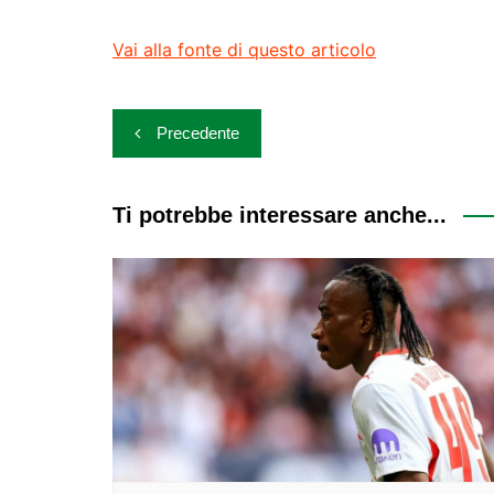
Vai alla fonte di questo articolo
Navigazione
Precedente
articoli
Ti potrebbe interessare anche...