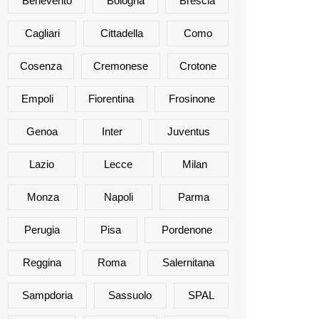
Benevento
Bologna
Brescia
Cagliari
Cittadella
Como
Cosenza
Cremonese
Crotone
Empoli
Fiorentina
Frosinone
Genoa
Inter
Juventus
Lazio
Lecce
Milan
Monza
Napoli
Parma
Perugia
Pisa
Pordenone
Reggina
Roma
Salernitana
Sampdoria
Sassuolo
SPAL