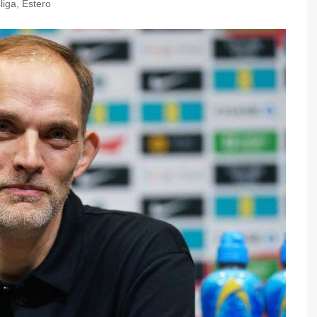
liga
,
Estero