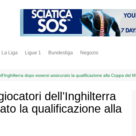
La Liga
Ligue 1
Bundesliga
Negozio
juve
inter
dell’Inghilterra dopo essersi assicurato la qualificazione alla Coppa del
milan
giocatori dell’Inghilterra
napoli
to la qualificazione alla
vintage
fantacalcio