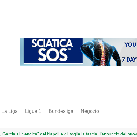
La Liga
Ligue 1
Bundesliga
Negozio
juve
inter
Garcia si “vendica” del Napoli e gli toglie la fascia: l’annuncio del nuo