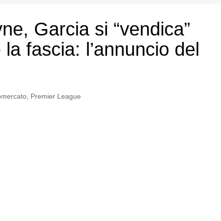
milan
ne, Garcia si “vendica”
napoli
e la fascia: l’annuncio del
vintage
fantacalcio
omercato
,
Premier League