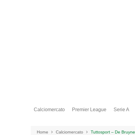
Salta
al
contenuto
Calciomercato
Premier League
Serie A
Home
Calciomercato
Tuttosport – De Bruyne, 