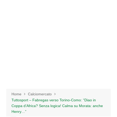
Salta
al
contenuto
Home
Calciomercato
Tuttosport – Fabregas verso Torino-Como: “Diao in
Coppa d’Africa? Senza logica! Calma su Morata: anche
Henry…”