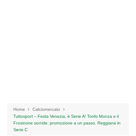
Salta
al
contenuto
Home
Calciomercato
Tuttosport – Festa Venezia, è Serie A! Tonfo Monza e il
Frosinone sorride: promozione a un passo. Reggiana in
Serie C