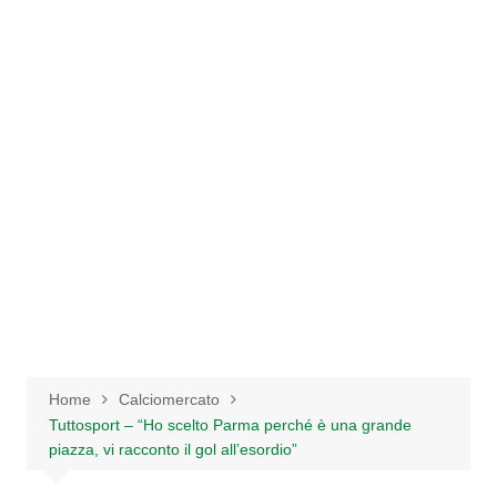
Salta
al
contenuto
Home
Calciomercato
Tuttosport – “Ho scelto Parma perché è una grande
piazza, vi racconto il gol all’esordio”