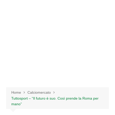
Salta
al
contenuto
Home
Calciomercato
Tuttosport – “Il futuro è suo. Così prende la Roma per
mano”