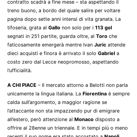
contratto scadrà a fine mese – sta aspettando il
treno buono, a bordo del quale salire per voltare
pagina dopo sette anni intensi di vita granata. La
tifoseria, grata al
Gallo
non solo per i
113 gol
segnati in 251 partite, guarda oltre, al
Toro
che
faticosamente emergerà mentre Ivan
Juric
attende
dieci acquisti e finora è arrivato il solo
Gabriel
a
costo zero dal Lecce neopromosso, aspettando
l’ufficialità.
A CHI PIACE
– Il mercato attorno a Belotti non parla
unicamente la lingua italiana. La
Fiorentina
è sempre
calda sull’argomento, a maggior ragione se
l’attaccante non sta impazzendo pur di emigrare
all’estero, però attenzione al
Monaco
disposto a
offrire al 28enne un triennale. E in tempi più o meno
recenti il suo nome era stato accostato a
Napoli
,