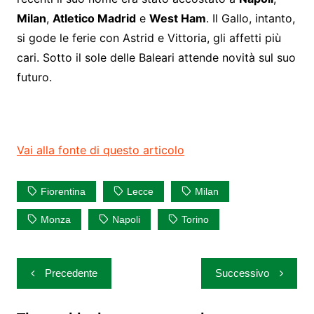
Milan
,
Atletico Madrid
e
West Ham
. Il Gallo, intanto,
si gode le ferie con Astrid e Vittoria, gli affetti più
cari. Sotto il sole delle Baleari attende novità sul suo
futuro.
Vai alla fonte di questo articolo
Fiorentina
Lecce
Milan
Monza
Napoli
Torino
Navigazione
Precedente
Successivo
articoli