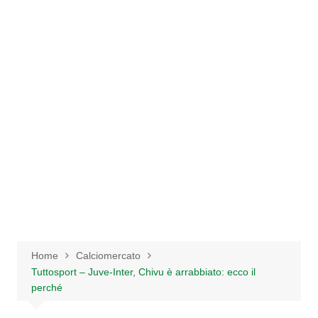
Salta
al
contenuto
Home
Calciomercato
Tuttosport – Juve-Inter, Chivu è arrabbiato: ecco il
perché