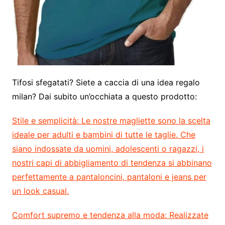
Tifosi sfegatati? Siete a caccia di una idea regalo
milan? Dai subito un’occhiata a questo prodotto:
Stile e semplicità:
Le nostre magliette sono la scelta
ideale per adulti e bambini di tutte le taglie. Che
siano indossate da uomini, adolescenti o ragazzi, i
nostri capi di abbigliamento di tendenza si abbinano
perfettamente a pantaloncini, pantaloni e jeans per
un look casual.
Comfort supremo e tendenza alla moda:
Realizzate