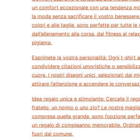
un comfort eccezionale con una tendenza mo
la moda senza sacrificare il vostro benessere. 
colori e alle taglie, sono perfette per tutte le 
dall’allenamento alla corsa, dal fitness al re
pigiama.
Esprimete la vostra personalità:
Ogni t-shirt 
condividere citazioni umoristiche o sensibili
cuore. I nostri disegni unici, selezionati dai 
attirare l’attenzione e accendere le conversaz
Idea regalo unica e stimolante:
Cercate il rega
fratello, un nonno o uno zio? Le nostre magliett
compresa quella grande, sono l’opzione perf
un regalo di compleanno memorabile. Ordinate
fuori dal comune.