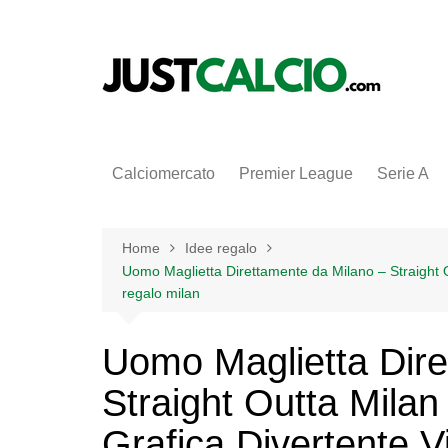
Salta
al
contenuto
Calciomercato
Premier League
Serie A
Home
Idee regalo
Uomo Maglietta Direttamente da Milano – Straight O
regalo milan
Uomo Maglietta Dire
Straight Outta Milan
Grafica Divertente 