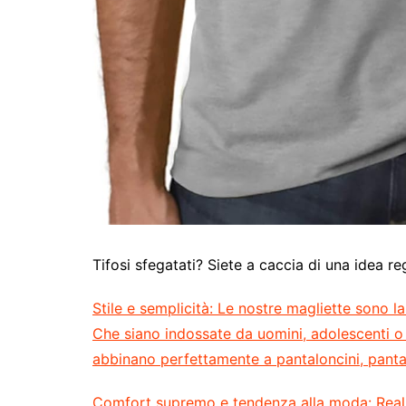
Tifosi sfegatati? Siete a caccia di una idea r
Stile e semplicità:
Le nostre magliette sono la s
Che siano indossate da uomini, adolescenti o 
abbinano perfettamente a pantaloncini, pantal
Comfort supremo e tendenza alla moda:
Real