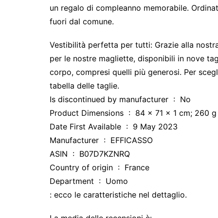
un regalo di compleanno memorabile. Ordinate
fuori dal comune.
Vestibilità perfetta per tutti:
Grazie alla nostra
per le nostre magliette, disponibili in nove tagl
corpo, compresi quelli più generosi. Per scegli
tabella delle taglie.
Is discontinued by manufacturer ‏ : ‎ No
Product Dimensions ‏ : ‎ 84 x 71 x 1 cm; 260 g
Date First Available ‏ : ‎ 9 May 2023
Manufacturer ‏ : ‎ EFFICASSO
ASIN ‏ : ‎ B07D7KZNRQ
Country of origin ‏ : ‎ France
Department ‏ : ‎ Uomo
: ecco le caratteristiche nel dettaglio.
La media delle recensioni è: