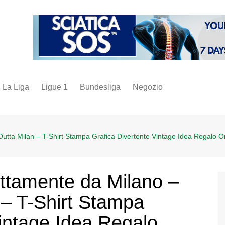
La Liga
Ligue 1
Bundesliga
Negozio
juve
inter
utta Milan – T-Shirt Stampa Grafica Divertente Vintage Idea Regalo Or
milan
napoli
vintage
ttamente da Milano –
fantacalcio
 – T-Shirt Stampa
Vintage Idea Regalo