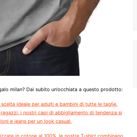
egalo milan? Dai subito un’occhiata a questo prodotto:
celta ideale per adulti e bambini di tutte le taglie.
ragazzi, i nostri capi di abbigliamento di tendenza si
oni e jeans per un look casual.
izzate in cotone al 100%, le nostre T-shirt combinano