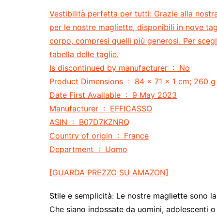
Vestibilità perfetta per tutti:
Grazie alla nostra
per le nostre magliette, disponibili in nove tagl
corpo, compresi quelli più generosi. Per scegli
tabella delle taglie.
Is discontinued by manufacturer ‏ : ‎ No
Product Dimensions ‏ : ‎ 84 x 71 x 1 cm; 260 g
Date First Available ‏ : ‎ 9 May 2023
Manufacturer ‏ : ‎ EFFICASSO
ASIN ‏ : ‎ B07D7KZNRQ
Country of origin ‏ : ‎ France
Department ‏ : ‎ Uomo
[GUARDA PREZZO SU AMAZON]
Stile e semplicità:
Le nostre magliette sono la s
Che siano indossate da uomini, adolescenti o 