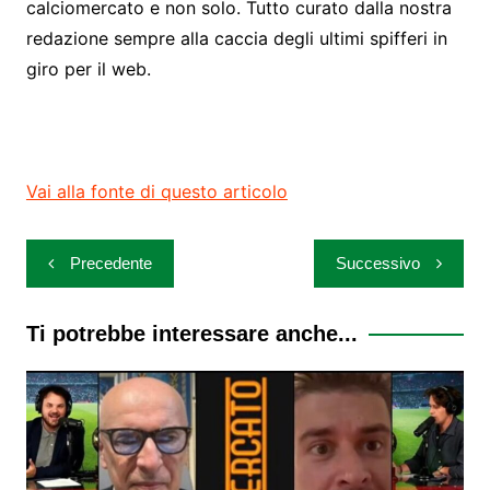
calciomercato e non solo. Tutto curato dalla nostra
redazione sempre alla caccia degli ultimi spifferi in
giro per il web.
Vai alla fonte di questo articolo
Navigazione
Precedente
Successivo
articoli
Ti potrebbe interessare anche...