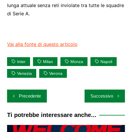
lunga attuale senza reti inviolate tra tutte le squadre
di Serie A.
Vai alla fonte di questo articolo
Inter
Milan
Monza
Napoli
Venezia
Verona
Navigazione
Precedente
Successivo
articoli
Ti potrebbe interessare anche...