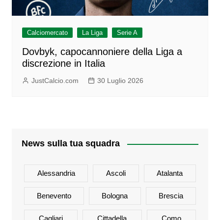
Calciomercato
La Liga
Serie A
Dovbyk, capocannoniere della Liga a
discrezione in Italia
JustCalcio.com
30 Luglio 2026
News sulla tua squadra
Alessandria
Ascoli
Atalanta
Benevento
Bologna
Brescia
Cagliari
Cittadella
Como