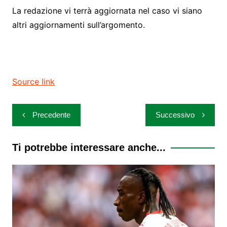
La redazione vi terrà aggiornata nel caso vi siano
altri aggiornamenti sull’argomento.
Source link
Navigazione
Precedente
Successivo
articoli
Ti potrebbe interessare anche...