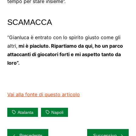
tempo per stare insieme”.
SCAMACCA
“Gianluca è entrato con lo spirito giusto come gli
altri,
mi è piaciuto. Ripartiamo da qui, ho un parco
attaccanti di giocatori forti e mi aspetto tanto da
loro”.
Vai alla fonte di questo articolo
Atalanta
Napoli
Navigazione
Precedente
Successivo