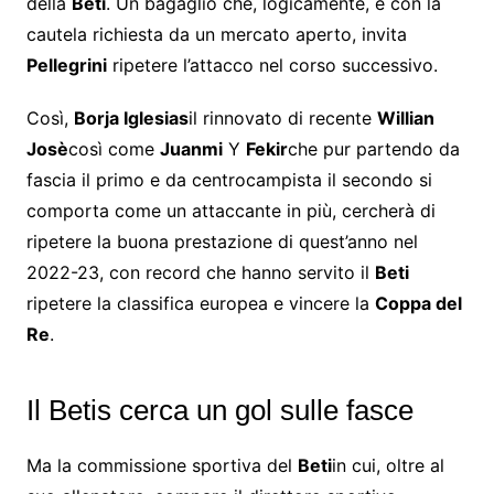
della
Beti
. Un bagaglio che, logicamente, e con la
cautela richiesta da un mercato aperto, invita
Pellegrini
ripetere l’attacco nel corso successivo.
Così,
Borja Iglesias
il rinnovato di recente
Willian
Josè
così come
Juanmi
Y
Fekir
che pur partendo da
fascia il primo e da centrocampista il secondo si
comporta come un attaccante in più, cercherà di
ripetere la buona prestazione di quest’anno nel
2022-23, con record che hanno servito il
Beti
ripetere la classifica europea e vincere la
Coppa del
Re
.
Il Betis cerca un gol sulle fasce
Ma la commissione sportiva del
Beti
in cui, oltre al