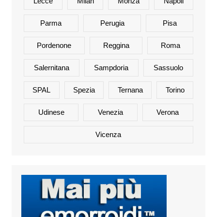
Lecce
Milan
Monza
Napoli
Parma
Perugia
Pisa
Pordenone
Reggina
Roma
Salernitana
Sampdoria
Sassuolo
SPAL
Spezia
Ternana
Torino
Udinese
Venezia
Verona
Vicenza