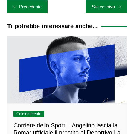
Navigazione
Precedente
Successivo
articoli
Ti potrebbe interessare anche...
Calciomercato
Corriere dello Sport – Angelino lascia la
Roma: ufficiale il prestito al Deportivo La