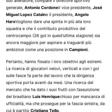
suo allenatore, compare il direttore sportivo
generale,
Antonio Cordone
il vice presidente,
José
Miguel Lopez Cataln
e il presidente,
Angelo
Haro
Vogliono dare una spinta in più alla loro
squadra e che il contributo produttivo del
centrocampo (26 gol in quest’ultima stagione) sia
ancora maggiore per aspirare a traguardi più
ambiziosi come una posizione in
Campioni
.
Pertanto, hanno fissato i loro obiettivi agli estremi.
La ricerca di giocatori veloci, verticali e con i gol
sulle fasce fa parte del lavoro che la dirigenza
sportiva porta avanti da mesi. Una ricerca del
mercato che ha dato i suoi frutti con l’assunzione
del brasiliano
Luis Henrique
chiuso per mancanza di
ufficialità, ma che prosegue per la fascia sinistra, da
cui è partito
Cristiano Tello
.