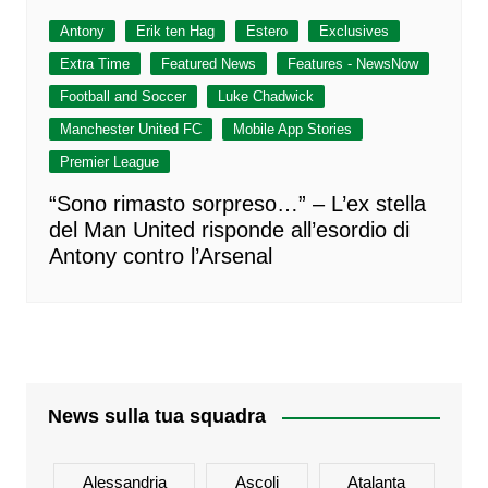
Antony
Erik ten Hag
Estero
Exclusives
Extra Time
Featured News
Features - NewsNow
Football and Soccer
Luke Chadwick
Manchester United FC
Mobile App Stories
Premier League
“Sono rimasto sorpreso…” – L’ex stella
del Man United risponde all’esordio di
Antony contro l’Arsenal
News sulla tua squadra
Alessandria
Ascoli
Atalanta