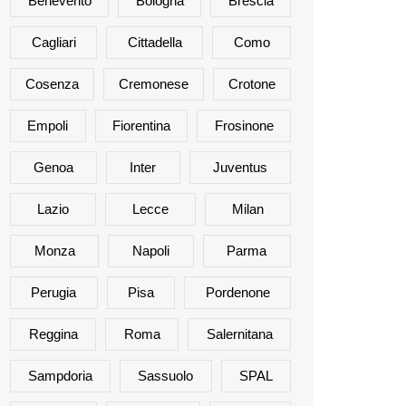
Benevento
Bologna
Brescia
Cagliari
Cittadella
Como
Cosenza
Cremonese
Crotone
Empoli
Fiorentina
Frosinone
Genoa
Inter
Juventus
Lazio
Lecce
Milan
Monza
Napoli
Parma
Perugia
Pisa
Pordenone
Reggina
Roma
Salernitana
Sampdoria
Sassuolo
SPAL