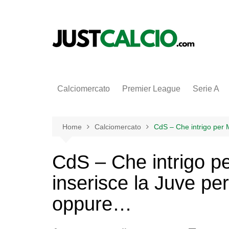
Salta
al
contenuto
Calciomercato
Premier League
Serie A
Home
Calciomercato
CdS – Che intrigo per M
CdS – Che intrigo p
inserisce la Juve per 
oppure…