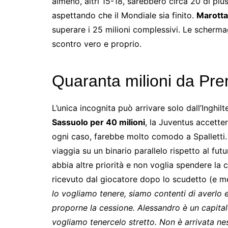
almeno, altri 15-18, sarebbero circa 20 di pl
aspettando che il Mondiale sia finito.
Marotta
superare i 25 milioni complessivi. Le scherm
scontro vero e proprio.
Quaranta milioni da Pre
L’unica incognita può arrivare solo dall’Inghil
Sassuolo per 40 milioni
, la Juventus accette
ogni caso, farebbe molto comodo a Spalletti. 
viaggia su un binario parallelo rispetto al fut
abbia altre priorità e non voglia spendere la cif
ricevuto dal giocatore dopo lo scudetto (e me
lo vogliamo tenere, siamo contenti di averlo 
proporne la cessione. Alessandro è un capitale 
vogliamo tenercelo stretto. Non è arrivata n