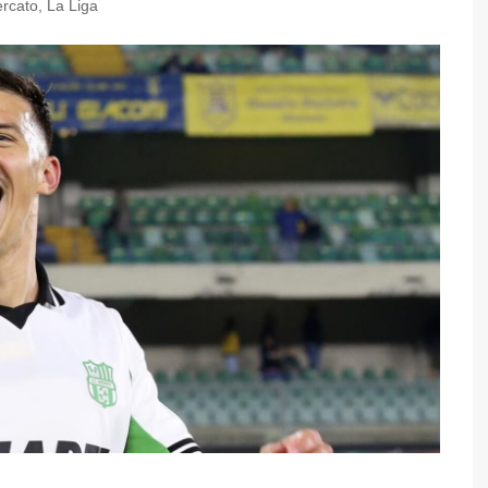
rcato
,
La Liga