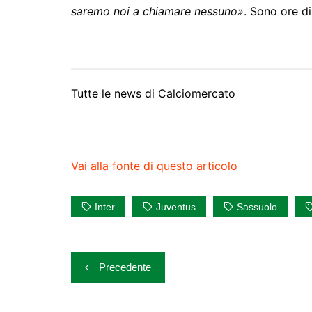
saremo noi a chiamare nessuno»
. Sono ore di
Tutte le news di
Calciomercato
Vai alla fonte di questo articolo
Inter
Juventus
Sassuolo
Navigazione
Precedente
articoli