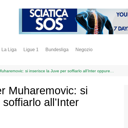
La Liga
Ligue 1
Bundesliga
Negozio
juve
inter
uharemovic: si inserisce la Juve per soffiarlo all’Inter oppure…
milan
er Muharemovic: si
napoli
soffiarlo all’Inter
vintage
fantacalcio