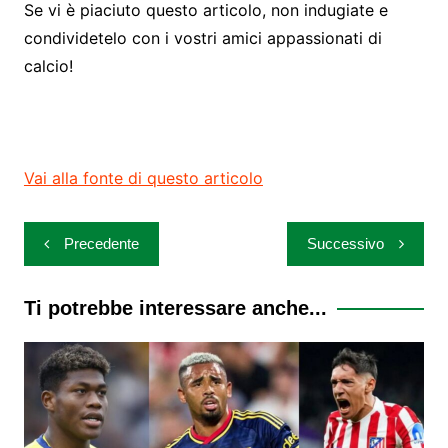
Se vi è piaciuto questo articolo, non indugiate e
condividetelo con i vostri amici appassionati di
calcio!
Vai alla fonte di questo articolo
Navigazione
Precedente
Successivo
articoli
Ti potrebbe interessare anche...