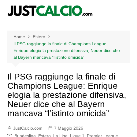
Salta
al
contenuto
Home
Estero
Il PSG raggiunge la finale di Champions League:
Enrique elogia la prestazione difensiva, Neuer dice che
al Bayern mancava “l’istinto omicida”
Il PSG raggiunge la finale di
Champions League: Enrique
elogia la prestazione difensiva,
Neuer dice che al Bayern
mancava “l’istinto omicida”
JustCalcio.com
7 Maggio 2026
Bundesliga
,
Estero
,
La Liga
,
Ligue 1
,
Premier League