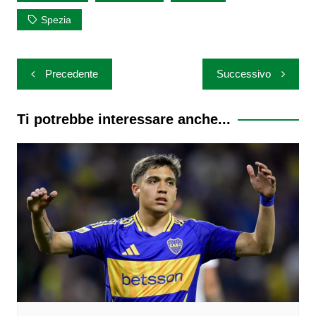
Spezia
Navigazione
Precedente
Successivo
articoli
Ti potrebbe interessare anche...