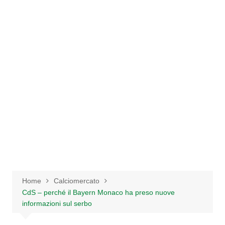
Salta
al
contenuto
Home
Calciomercato
CdS – perché il Bayern Monaco ha preso nuove
informazioni sul serbo