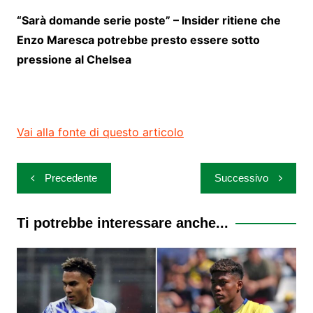
“Sarà domande serie poste” – Insider ritiene che
Enzo Maresca potrebbe presto essere sotto
pressione al Chelsea
Vai alla fonte di questo articolo
Navigazione
Precedente
Successivo
articoli
Ti potrebbe interessare anche...