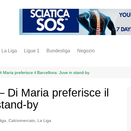
La Liga
Ligue 1
Bundesliga
Negozio
juve
inter
i Maria preferisce il Barcellona: Juve in stand-by
milan
– Di Maria preferisce il
napoli
stand-by
vintage
fantacalcio
iga
,
Calciomercato
,
La Liga