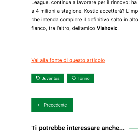
League, continua a lavorare per il rinnovo: h
a 4 milioni a stagione. Kostic accetterà? L’im
che intenda compiere il definitivo salto in alt
fianco, tra l’altro, dell’amico
Vlahovic
.
Vai alla fonte di questo articolo
Juventus
Torino
Navigazione
Precedente
articoli
Ti potrebbe interessare anche...