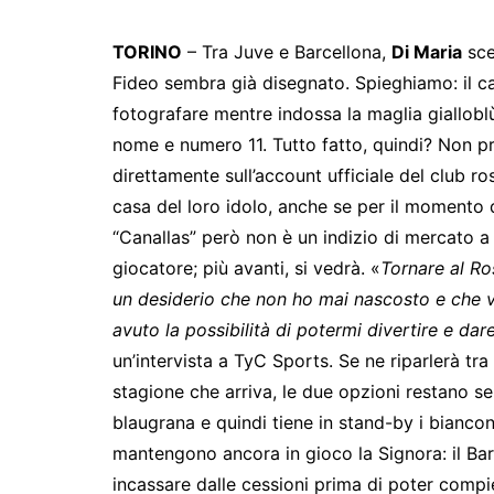
TORINO
– Tra Juve e Barcellona,
Di Maria
sceg
Fideo sembra già disegnato. Spieghiamo: il ca
fotografare mentre indossa la maglia giallobl
nome e numero 11. Tutto fatto, quindi? Non pr
direttamente sull’account ufficiale del club ros
casa del loro idolo, anche se per il momento 
“Canallas” però non è un indizio di mercato a
giocatore; più avanti, si vedrà. «
Tornare al Ro
un desiderio che non ho mai nascosto e che v
avuto la possibilità di potermi divertire e dar
un’intervista a TyC Sports. Se ne riparlerà tra
stagione che arriva, le due opzioni restano 
blaugrana e quindi tiene in stand-by i biancon
mantengono ancora in gioco la Signora: il Bar
incassare dalle cessioni prima di poter compie