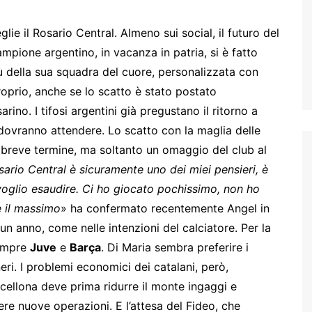
lie il Rosario Central. Almeno sui social, il futuro del
mpione argentino, in vacanza in patria, si è fatto
ù della sua squadra del cuore, personalizzata con
oprio, anche se lo scatto è stato postato
arino. I tifosi argentini già pregustano il ritorno a
dovranno attendere. Lo scatto con la maglia delle
 breve termine, ma soltanto un omaggio del club al
sario Central è sicuramente uno dei miei pensieri, è
oglio esaudire. Ci ho giocato pochissimo, non ho
e il massimo
» ha confermato recentemente Angel in
 un anno, come nelle intenzioni del calciatore. Per la
sempre
Juve
e
Barça
. Di Maria sembra preferire i
eri. I problemi economici dei catalani, però,
cellona deve prima ridurre il monte ingaggi e
re nuove operazioni. E l’attesa del Fideo, che