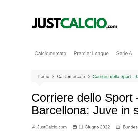
Salta
al
contenuto
Calciomercato
Premier League
Serie A
Home
Calciomercato
Corriere dello Sport – D
Corriere dello Sport 
Barcellona: Juve in 
JustCalcio.com
11 Giugno 2022
Bundesl