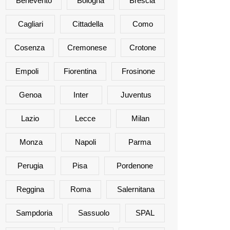
Benevento
Bologna
Brescia
Cagliari
Cittadella
Como
Cosenza
Cremonese
Crotone
Empoli
Fiorentina
Frosinone
Genoa
Inter
Juventus
Lazio
Lecce
Milan
Monza
Napoli
Parma
Perugia
Pisa
Pordenone
Reggina
Roma
Salernitana
Sampdoria
Sassuolo
SPAL