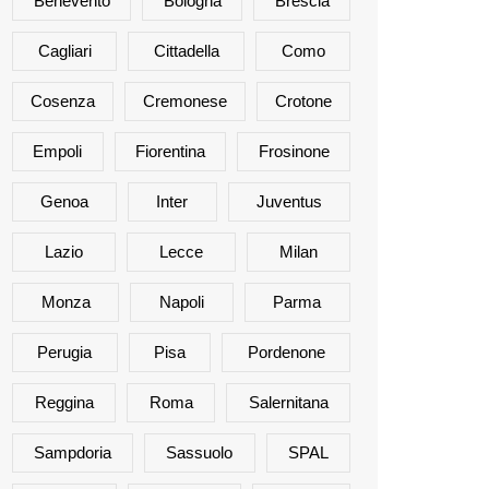
Benevento
Bologna
Brescia
Cagliari
Cittadella
Como
Cosenza
Cremonese
Crotone
Empoli
Fiorentina
Frosinone
Genoa
Inter
Juventus
Lazio
Lecce
Milan
Monza
Napoli
Parma
Perugia
Pisa
Pordenone
Reggina
Roma
Salernitana
Sampdoria
Sassuolo
SPAL