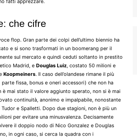
ono fatti apprezzare.
e: che cifre
 voce flop. Gran parte dei colpi dell’ultimo biennio ha
cato e si sono trasformati in un boomerang per il
amente sul mercato e quindi ceduti soltanto in prestito
tletico Madrid, e
Douglas Luiz
, costato 50 milioni e
me
Koopmeiners
. Il caso dell’olandese rimane il più
a parte fissa, bonus e oneri accessori) che non ha
 è mai stato il valore aggiunto sperato, non si è mai
 trovato continuità, anonimo e impalpabile, nonostante
 Tudor e Spalletti. Dopo due stagioni, non è più un
ilioni per evitare una minusvalenza. Decisamente
olvere il doppio nodo di Nico Gonzalez e Douglas
ino, in ogni caso, si cerca la quadra con i