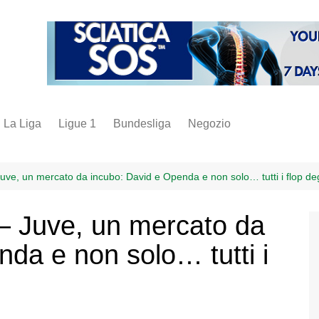
La Liga
Ligue 1
Bundesliga
Negozio
juve
inter
Juve, un mercato da incubo: David e Openda e non solo… tutti i flop degl
milan
 – Juve, un mercato da
napoli
da e non solo… tutti i
vintage
fantacalcio