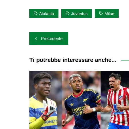
Atalanta
Juventus
Milan
Navigazione
Precedente
articoli
Ti potrebbe interessare anche...