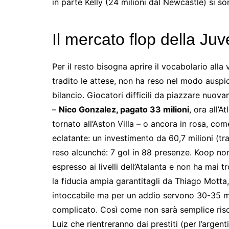
in parte Kelly (24 milioni dal Newcastle) si s
Il mercato flop della Juv
Per il resto bisogna aprire il vocabolario alla
tradito le attese, non ha reso nel modo auspi
bilancio. Giocatori difficili da piazzare nuov
–
Nico Gonzalez, pagato 33 milioni
, ora all’A
tornato all’Aston Villa – o ancora in rosa, co
eclatante: un investimento da 60,7 milioni (tr
reso alcunché: 7 gol in 88 presenze. Koop non
espresso ai livelli dell’Atalanta e non ha mai
la fiducia ampia garantitagli da Thiago Motta,
intoccabile ma per un addio servono 30-35 m
complicato. Così come non sarà semplice ris
Luiz che rientreranno dai prestiti (per l’argent