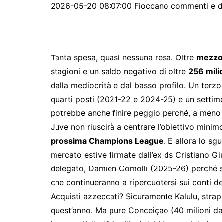
2026-05-20 08:07:00 Fioccano commenti e dis
Tanta spesa, quasi nessuna resa. Oltre
mezzo 
stagioni e un saldo negativo di oltre
256 mili
dalla mediocrità e dal basso profilo. Un terz
quarti posti (2021-22 e 2024-25) e un settim
potrebbe anche finire peggio perché, a meno d
Juve non riuscirà a centrare l’obiettivo minimo
prossima Champions League
. E allora lo sg
mercato estive firmate dall’ex ds Cristiano Gi
delegato, Damien Comolli (2025-26) perché son
che continueranno a ripercuotersi sui conti del
Acquisti azzeccati? Sicuramente Kalulu, strapp
quest’anno. Ma pure Conceiçao (40 milioni da