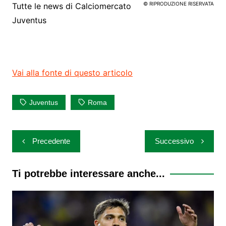
© RIPRODUZIONE RISERVATA
Tutte le news di
Calciomercato
Juventus
Vai alla fonte di questo articolo
Juventus
Roma
Navigazione
Precedente
Successivo
articoli
Ti potrebbe interessare anche...