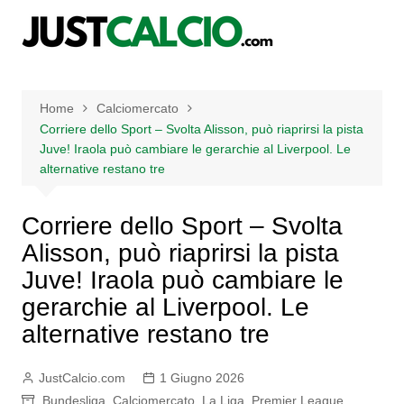
Salta
al
contenuto
Home
Calciomercato
Corriere dello Sport – Svolta Alisson, può riaprirsi la pista
Juve! Iraola può cambiare le gerarchie al Liverpool. Le
alternative restano tre
Corriere dello Sport – Svolta
Alisson, può riaprirsi la pista
Juve! Iraola può cambiare le
gerarchie al Liverpool. Le
alternative restano tre
JustCalcio.com
1 Giugno 2026
Bundesliga
,
Calciomercato
,
La Liga
,
Premier League