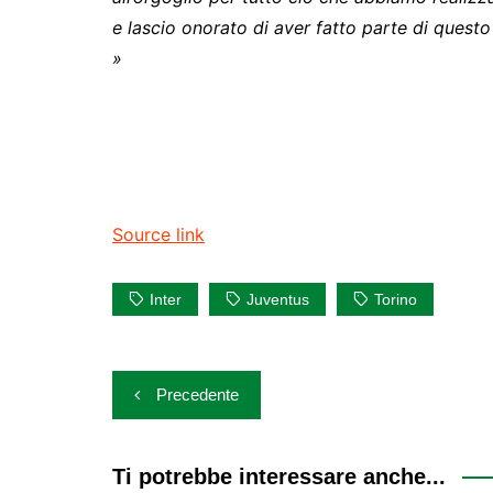
e lascio onorato di aver fatto parte di quest
»
Source link
Inter
Juventus
Torino
Navigazione
Precedente
articoli
Ti potrebbe interessare anche...