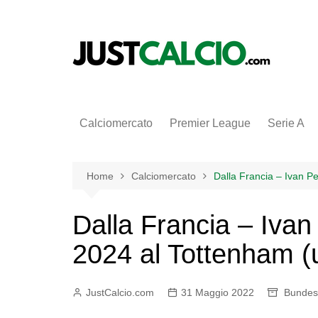
Salta
al
contenuto
Calciomercato
Premier League
Serie A
Home
Calciomercato
Dalla Francia – Ivan Per
Dalla Francia – Ivan 
2024 al Tottenham (uf
JustCalcio.com
31 Maggio 2022
Bundes