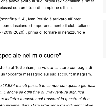
e aveva avuto ai suoi ordini l’ex Sochalien all’Inter
usasi con un titolo di campione d’Italia.
confitta 2-4), Ivan Perisic è arrivato all’Inter
di euro, lasciando temporaneamente il club italiano
 (2019-2020) , prima di tornare in nerazzurro e
speciale nel mio cuore”
asferta al Tottenham, ha voluto salutare compagni di
erso un toccante messaggio sul suo account Instagram.
i e 18.934 minuti passati in campo con questa gloriosa
i. E anche se ogni fine di un’avventura significa
are indietro a questi anni trascorsi in questo club e
ato insieme. Sarà stata un’esperienza indimenticabile