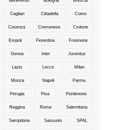
Benevento
Bologna
Brescia
Cagliari
Cittadella
Como
Cosenza
Cremonese
Crotone
Empoli
Fiorentina
Frosinone
Genoa
Inter
Juventus
Lazio
Lecce
Milan
Monza
Napoli
Parma
Perugia
Pisa
Pordenone
Reggina
Roma
Salernitana
Sampdoria
Sassuolo
SPAL