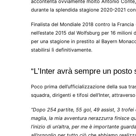
accontenta ovviamente molto Antonio Conte, ch
durante la splendida stagione 2020-2021 concl
Finalista del Mondiale 2018 contro la Francia (s
nell’estate 2015 dal Wolfsburg per 16 milioni 
per una stagione in prestito al Bayern Monaco
stabilirsi lì definitivamente.
“L’Inter avrà sempre un posto 
Poco prima dell’ufficializzazione della sua tr
squadra, dirigenti e tifosi dell’Inter, attrav
“Dopo 254 partite, 55 gol, 49 assist, 3 trofe
maglia, la mia avventura nerazzurra finisce qu
l’inizio di un’altra, per me è importante guard
all’orgoglio per tutto ciò che abbiamo realizz