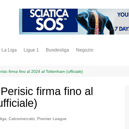
La Liga
Ligue 1
Bundesliga
Negozio
juve
inter
isic firma fino al 2024 al Tottenham (ufficiale)
milan
Perisic firma fino al
napoli
ficiale)
vintage
fantacalcio
liga
,
Calciomercato
,
Premier League