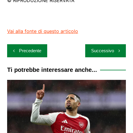
© RIPRODUZIONE RISERVATA
Vai alla fonte di questo articolo
Navigazione
Precedente
Successivo
articoli
Ti potrebbe interessare anche...