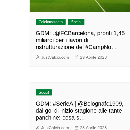
Calciomercato
Social
GDM: .@FCBarcelona, pronti 1,45
miliardi per i lavori di
ristrutturazione del #CampNo…
JustCalcio.com
29 Aprile 2023
Social
GDM: #SerieA | @Bolognafc1909,
dai gol di inizio stagione alle tante
panchine: cosa s…
JustCalcio.com
28 Aprile 2023