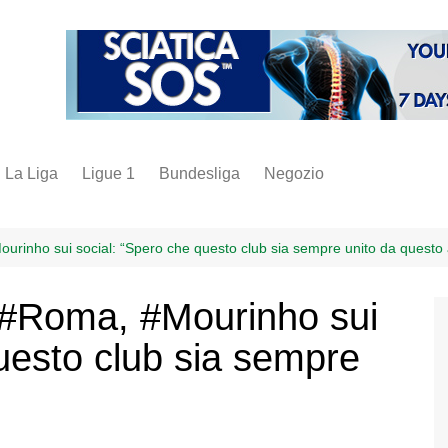
La Liga
Ligue 1
Bundesliga
Negozio
juve
inter
urinho sui social: “Spero che questo club sia sempre unito da quest
milan
 #Roma, #Mourinho sui
napoli
uesto club sia sempre
vintage
fantacalcio