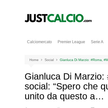
Salta
al
contenuto
Calciomercato
Premier League
Serie A
Home
Social
Gianluca Di Marzio: #Roma, #Mo
Gianluca Di Marzio:
social: “Spero che q
unito da questo a…