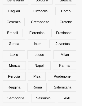
Benevento
Bologna
Brescia
Cagliari
Cittadella
Como
Cosenza
Cremonese
Crotone
Empoli
Fiorentina
Frosinone
Genoa
Inter
Juventus
Lazio
Lecce
Milan
Monza
Napoli
Parma
Perugia
Pisa
Pordenone
Reggina
Roma
Salernitana
Sampdoria
Sassuolo
SPAL