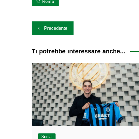
Roma
Navigazione
Precedente
articoli
Ti potrebbe interessare anche...
Social