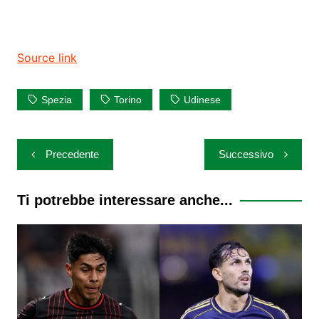
Source link
Spezia
Torino
Udinese
Navigazione
Precedente
Successivo
articoli
Ti potrebbe interessare anche...