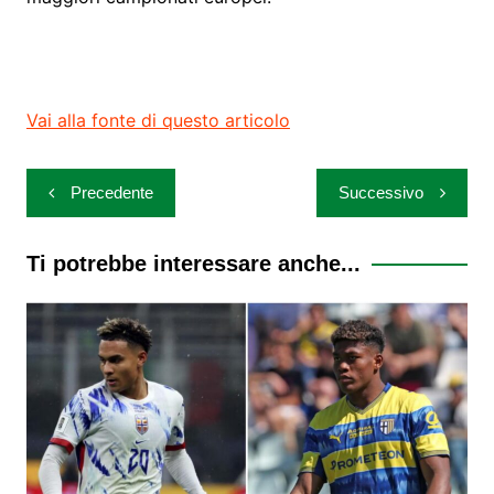
Vai alla fonte di questo articolo
Navigazione
Precedente
Successivo
articoli
Ti potrebbe interessare anche...