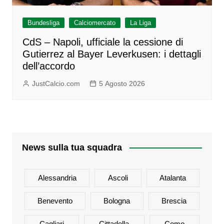
Bundesliga
Calciomercato
La Liga
CdS – Napoli, ufficiale la cessione di
Gutierrez al Bayer Leverkusen: i dettagli
dell’accordo
JustCalcio.com
5 Agosto 2026
News sulla tua squadra
Alessandria
Ascoli
Atalanta
Benevento
Bologna
Brescia
Cagliari
Cittadella
Como