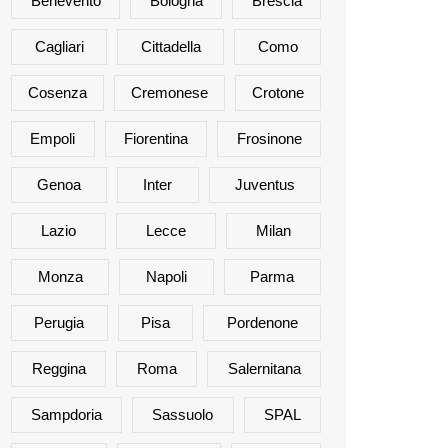
Benevento
Bologna
Brescia
Cagliari
Cittadella
Como
Cosenza
Cremonese
Crotone
Empoli
Fiorentina
Frosinone
Genoa
Inter
Juventus
Lazio
Lecce
Milan
Monza
Napoli
Parma
Perugia
Pisa
Pordenone
Reggina
Roma
Salernitana
Sampdoria
Sassuolo
SPAL