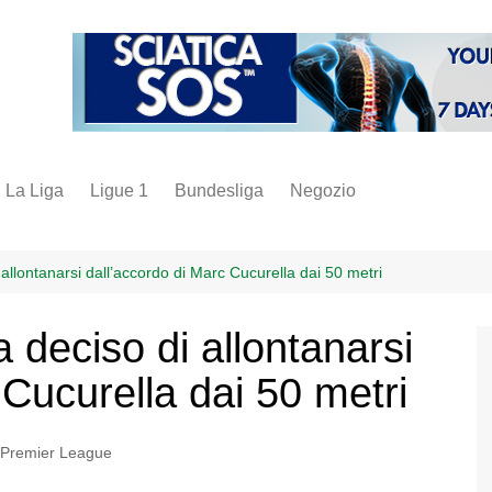
La Liga
Ligue 1
Bundesliga
Negozio
juve
inter
 allontanarsi dall’accordo di Marc Cucurella dai 50 metri
milan
 deciso di allontanarsi
napoli
 Cucurella dai 50 metri
vintage
fantacalcio
Premier League