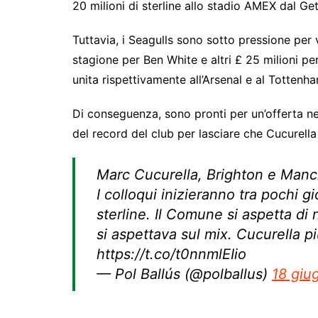
20 milioni di sterline allo stadio AMEX dal Ge
Tuttavia, i Seagulls sono sotto pressione per 
stagione per Ben White e altri £ 25 milioni p
unita rispettivamente all’Arsenal e al Tottenh
Di conseguenza, sono pronti per un’offerta ne
del record del club per lasciare che Cucurell
Marc Cucurella, Brighton e Manc
I colloqui inizieranno tra pochi gi
sterline. Il Comune si aspetta di
si aspettava sul mix. Cucurella pi
https://t.co/t0nnmlEIio
— Pol Ballús (@polballus)
18 giu