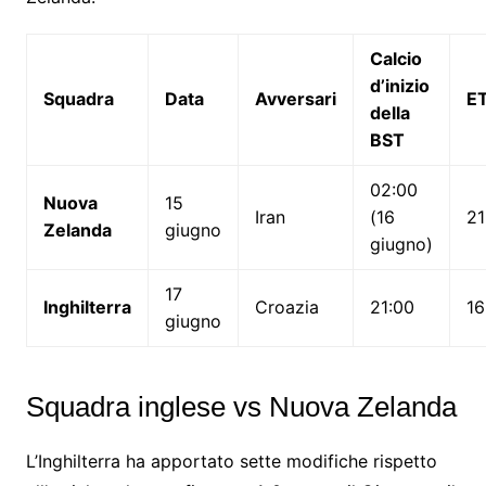
Calcio
d’inizio
Squadra
Data
Avversari
E
della
BST
02:00
Nuova
15
Iran
(16
21
Zelanda
giugno
giugno)
17
Inghilterra
Croazia
21:00
16
giugno
Squadra inglese vs Nuova Zelanda
L’Inghilterra ha apportato sette modifiche rispetto