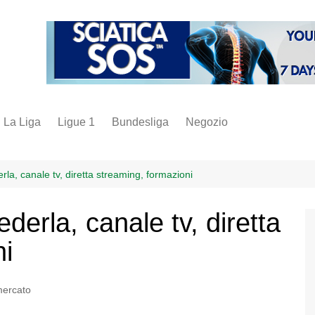
La Liga
Ligue 1
Bundesliga
Negozio
juve
inter
erla, canale tv, diretta streaming, formazioni
milan
ederla, canale tv, diretta
napoli
ni
vintage
fantacalcio
mercato