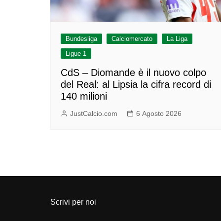
Bundesliga
Calciomercato
La Liga
Ligue 1
CdS – Diomande è il nuovo colpo
del Real: al Lipsia la cifra record di
140 milioni
JustCalcio.com
6 Agosto 2026
Scrivi per noi