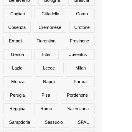
Benevento
Bologna
Brescia
Cagliari
Cittadella
Como
Cosenza
Cremonese
Crotone
Empoli
Fiorentina
Frosinone
Genoa
Inter
Juventus
Lazio
Lecce
Milan
Monza
Napoli
Parma
Perugia
Pisa
Pordenone
Reggina
Roma
Salernitana
Sampdoria
Sassuolo
SPAL