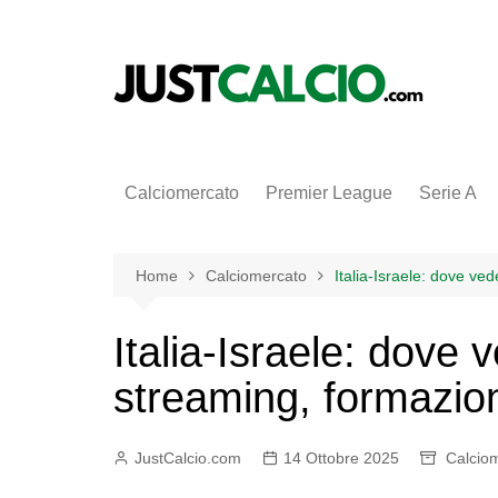
Salta
al
contenuto
Calciomercato
Premier League
Serie A
Home
Calciomercato
Italia-Israele: dove ved
Italia-Israele: dove v
streaming, formazio
JustCalcio.com
14 Ottobre 2025
Calcio