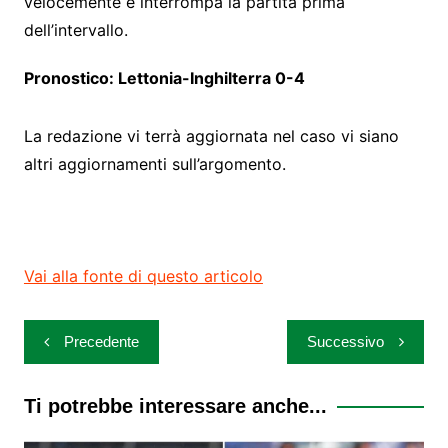
velocemente e interrompa la partita prima
dell’intervallo.
Pronostico: Lettonia-Inghilterra 0-4
La redazione vi terrà aggiornata nel caso vi siano
altri aggiornamenti sull’argomento.
Vai alla fonte di questo articolo
Navigazione
Precedente
Successivo
articoli
Ti potrebbe interessare anche...