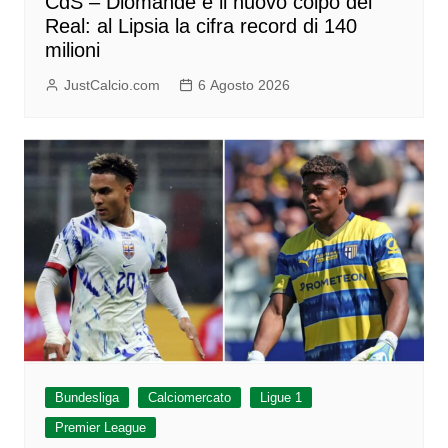
CdS – Diomande è il nuovo colpo del
Real: al Lipsia la cifra record di 140
milioni
JustCalcio.com
6 Agosto 2026
Bundesliga
Calciomercato
Ligue 1
Premier League