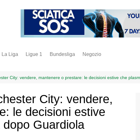
La Liga
Ligue 1
Bundesliga
Negozio
juve
inter
ter City: vendere, mantenere o prestare: le decisioni estive che plasm
milan
hester City: vendere,
napoli
: le decisioni estive
vintage
fantacalcio
a dopo Guardiola