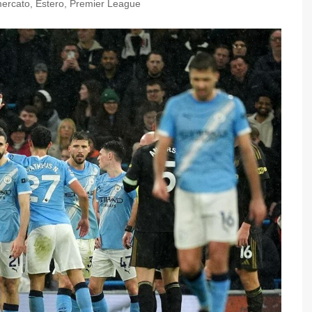
mercato
,
Estero
,
Premier League