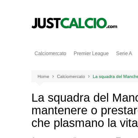
Salta
al
contenuto
Calciomercato
Premier League
Serie A
Home
Calciomercato
La squadra del Manches
La squadra del Manc
mantenere o prestare
che plasmano la vit