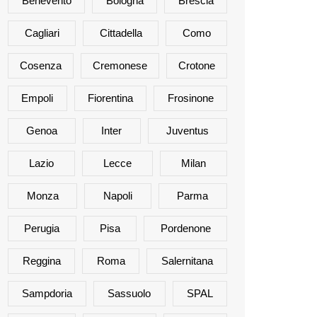
Benevento
Bologna
Brescia
Cagliari
Cittadella
Como
Cosenza
Cremonese
Crotone
Empoli
Fiorentina
Frosinone
Genoa
Inter
Juventus
Lazio
Lecce
Milan
Monza
Napoli
Parma
Perugia
Pisa
Pordenone
Reggina
Roma
Salernitana
Sampdoria
Sassuolo
SPAL