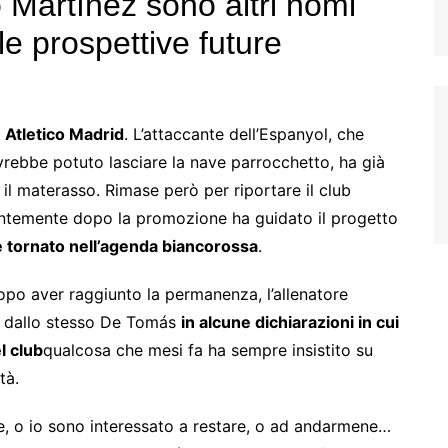
Martínez sono altri nomi
le prospettive future
a
Atletico Madrid
. L’attaccante dell’Espanyol, che
rebbe potuto lasciare la nave parrocchetto, ha già
 il materasso. Rimase però per riportare il club
entemente dopo la promozione ha guidato il progetto
 tornato nell’agenda biancorossa
.
opo aver raggiunto la permanenza, l’allenatore
o dallo stesso De Tomás
in
alcune dichiarazioni in cui
l club
qualcosa che mesi fa ha sempre insistito su
tà.
me, o io sono interessato a restare, o ad andarmene…