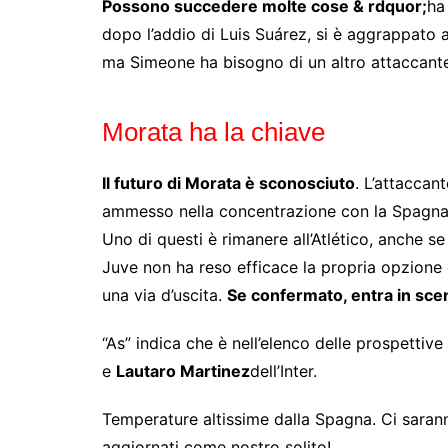
Possono succedere molte cose & rdquor;
ha
dopo l’addio di Luis Suárez, si è aggrappat
ma Simeone ha bisogno di un altro attaccant
Morata ha la chiave
Il futuro di Morata è sconosciuto
. L’attaccant
ammesso nella concentrazione con la Spagna d
Uno di questi è rimanere all’Atlético, anche s
Juve non ha reso efficace la propria opzione
una via d’uscita.
Se confermato, entra in sce
“As” indica che è nell’elenco delle prospettiv
e
Lautaro Martinez
dell’Inter.
Temperature altissime dalla Spagna. Ci sarann
aggiornati come nostro solito!