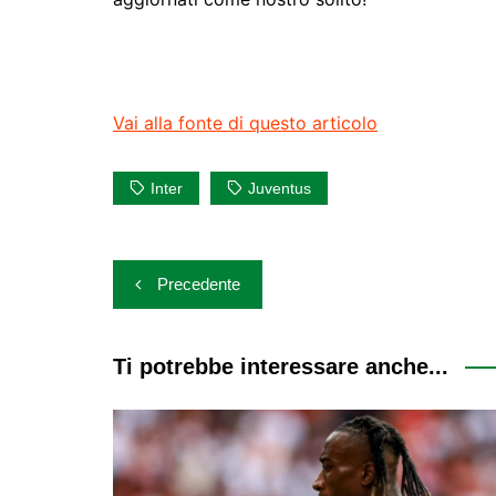
Vai alla fonte di questo articolo
Inter
Juventus
Navigazione
Precedente
articoli
Ti potrebbe interessare anche...