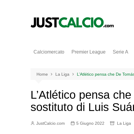
Salta
al
contenuto
Calciomercato
Premier League
Serie A
Home
La Liga
L’Atlético pensa che De Tomás 
L’Atlético pensa che
sostituto di Luis Suá
JustCalcio.com
5 Giugno 2022
La Liga