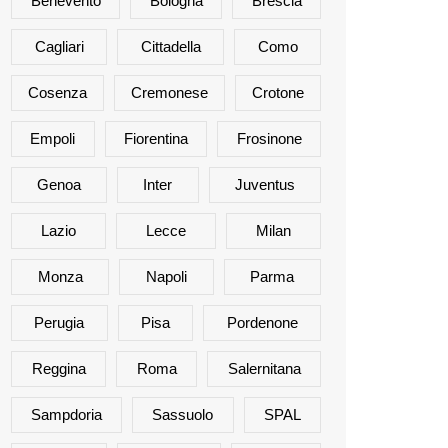
Benevento
Bologna
Brescia
Cagliari
Cittadella
Como
Cosenza
Cremonese
Crotone
Empoli
Fiorentina
Frosinone
Genoa
Inter
Juventus
Lazio
Lecce
Milan
Monza
Napoli
Parma
Perugia
Pisa
Pordenone
Reggina
Roma
Salernitana
Sampdoria
Sassuolo
SPAL