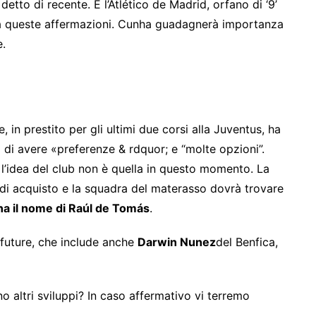
 detto di recente. E l’Atlético de Madrid, orfano di ‘9’
o a queste affermazioni. Cunha guadagnerà importanza
e.
e, in prestito per gli ultimi due corsi alla Juventus, ha
i avere «preferenze & rdquor; e “molte opzioni”.
e l’idea del club non è quella in questo momento. La
 di acquisto e la squadra del materasso dovrà trovare
na il nome di Raúl de Tomás
.
e future, che include anche
Darwin Nunez
del Benfica,
o altri sviluppi? In caso affermativo vi terremo