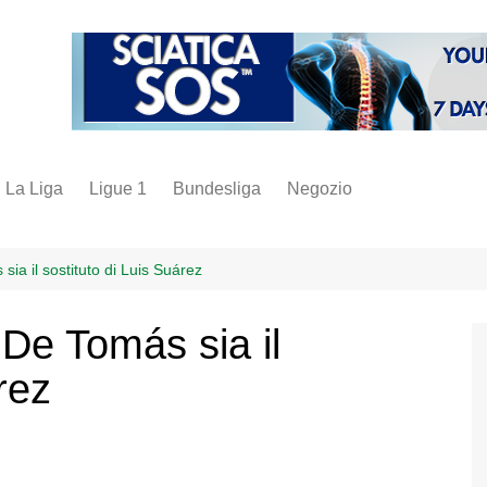
La Liga
Ligue 1
Bundesliga
Negozio
juve
inter
sia il sostituto di Luis Suárez
milan
 De Tomás sia il
napoli
rez
vintage
fantacalcio